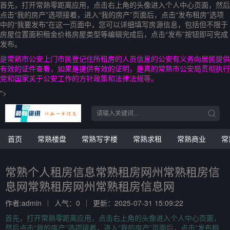
首先，打开常熟零距离应用，点击右上角的头像进入个人中心页面，然后
点击“我的房产”选项接着，进入“我的房产”页面后，点击“发布租房”选项
中的“我要发布”在这一页面中，您可以详细填写房源信息，包括但不限于
房屋位置面积租金价格房屋类型等编辑完成后，点击“发布”按钮即可完成
发布。
是常熟市公安上门市民登记住所租房的人员信息的公安有义务向居民提供
有效的证件查看，如果是提供有效的证明，是真的常熟市公安局贯彻执行
党和国家关于公安工作的方针政策和法律法规等。
">
首页
常熟楼盘
常熟写字楼
常熟求租
常熟商业
常
常熟个人租房信息常熟租房网州常熟租房信
息网常熟租房网州常熟租房信息网
作者:admin
人气：0
更新：2025-07-31 15:09:22
首先，打开常熟零距离应用，点击右上角的头像进入个人中心页面，
然后点击“我的房产”选项接着，进入“我的房产”页面后，点击“发布租