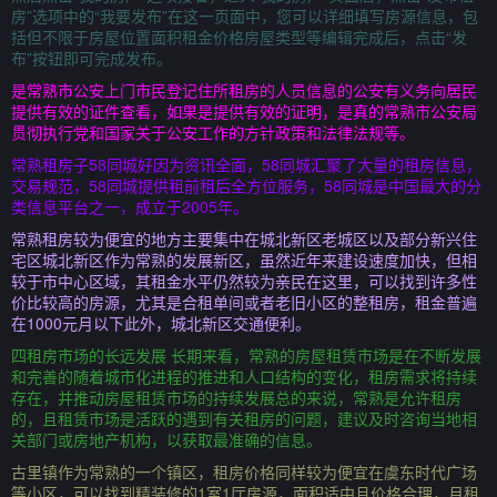
房”选项中的“我要发布”在这一页面中，您可以详细填写房源信息，包
括但不限于房屋位置面积租金价格房屋类型等编辑完成后，点击“发
布”按钮即可完成发布。
是常熟市公安上门市民登记住所租房的人员信息的公安有义务向居民
提供有效的证件查看，如果是提供有效的证明，是真的常熟市公安局
贯彻执行党和国家关于公安工作的方针政策和法律法规等。
常熟租房子58同城好因为资讯全面，58同城汇聚了大量的租房信息，
交易规范，58同城提供租前租后全方位服务，58同城是中国最大的分
类信息平台之一，成立于2005年。
常熟租房较为便宜的地方主要集中在城北新区老城区以及部分新兴住
宅区城北新区作为常熟的发展新区，虽然近年来建设速度加快，但相
较于市中心区域，其租金水平仍然较为亲民在这里，可以找到许多性
价比较高的房源，尤其是合租单间或者老旧小区的整租房，租金普遍
在1000元月以下此外，城北新区交通便利。
四租房市场的长远发展 长期来看，常熟的房屋租赁市场是在不断发展
和完善的随着城市化进程的推进和人口结构的变化，租房需求将持续
存在，并推动房屋租赁市场的持续发展总的来说，常熟是允许租房
的，且租赁市场是活跃的遇到有关租房的问题，建议及时咨询当地相
关部门或房地产机构，以获取最准确的信息。
古里镇作为常熟的一个镇区，租房价格同样较为便宜在虞东时代广场
等小区，可以找到精装修的1室1厅房源，面积适中且价格合理，月租