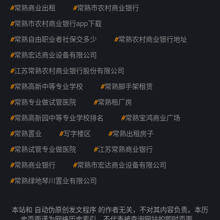
#
常熟商业出租
#
常熟市农村商业银行
#
常熟市农村商业银行app下载
#
常熟自由职业者社保交多少
#
常熟农村商业银行地址
#
常熟宏达商业设备有限公司
#
江苏常熟农村商业银行股份有限公司
#
常熟高新中等专业学校
#
常熟脚手架租赁
#
常熟专业做试管医院
#
常熟租厂房
#
常熟高新园中等专业学校排名
#
常熟宝鸿商业广场
#
常熟置业
#
写字楼区
#
常熟出租房子
#
常熟试管专业做医院
#
江苏常熟商业银行
#
常熟商业银行
#
常熟市宏达商业设备有限公司
#
常熟绿地琴川置业有限公司
本站和 自动伪原创发文程序 的作者无关，不对其内容负责。本历
史页面谨为网络历史索引，不代表被查询网站的即时页面。