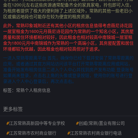
金在1200元左右这些房源通常配备齐全的家具家电，拎包即可入住，
为租房者提供了极大的便利除了上述区域外，常熟的其他一些老旧小
区或偏远地段也可能存在较为便宜的租房资源。
此外，常熟印象城附近还有其他小区的租房信息值得考虑薇尼诗花园
一居室租金为1600元月薇尼诗花园作为常熟的一个知名小区，其房屋
质量和居住环境都相对较好，因此租金也相对较高中南锦城一居室租
金为1800元月中南锦城作为常熟的一个高端小区，其房屋配置和居住
环境都较为优越，因此租金也相对较高但对于追求。
一进入常熟零距离平台 首先，确保你已经下载并安装了常熟零距离的
应用，或者通过其官方网站访问该平台打开常熟零距离应用或网站，
准备开始发布租房信息二进入个人中心并找到房产发布功能 登录账号
如果尚未登录，点击右上角的头像或登录按钮，使用你的账号进行登
录进入个人中心登录后，再次点击右。
标签：
常熟个人租房信息
更多标签
#
江苏常熟高新园中等专业学校
#
创威(常熟)置业有限公司
#
江苏常熟市农村商业银行
#
江苏常熟农村商业银行电话