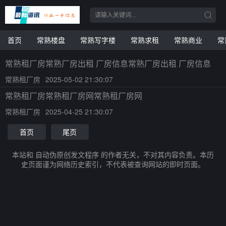
首页
常熟楼盘
常熟写字楼
常熟求租
常熟商业
常
常熟租厂房常熟厂房出租 厂房信息常熟厂房出租 厂房信息
常熟租厂房
2025-05-02 21:30:07
常熟租厂房常熟租厂房网常熟租厂房网
常熟租厂房
2025-04-25 21:30:07
首页
尾页
本站和 自动伪原创发文程序 的作者无关，不对其内容负责。本历
史页面谨为网络历史索引，不代表被查询网站的即时页面。