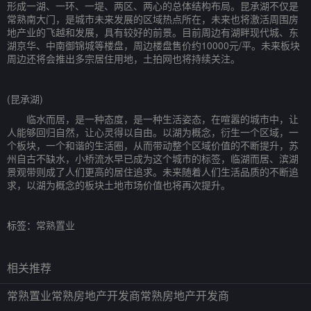
形成一湖、一环、一堤、两区、两心的总体结构布局。昆承湖不仅是
常熟南大门，是城市未来发展的区域热点所在，未来也将激活周围房
地产业的飞越和发展，具有较好的前景。目前周边有湖畔现代城、东
湖京华、中南御锦城等楼盘，周边楼盘售价约10000元/平。未来板块
周边还将会推出多宗居住用地，土拍网也将持续关注。
(昆承湖)
临水而居，是一种态度，是一种生活姿态，在喧嚣的城市中，让
人能够回归自然，让心灵得以自由。以湖为概念，衍生一个区域，一
个板块，一个和谐的生活圈，从而带动整个区域价值的不断提升，苏
州自古不缺水，小桥流水早已成为这个城市的标签，临湖而居、滨湖
景观带则成了人们更高的居住追求。未来随着人们生活品质的不断追
求，以湖为概念的板块土地市场价值也将再次提升。
标签：
常熟置业
相关推荐
常熟置业常熟房地产开发商常熟房地产开发商