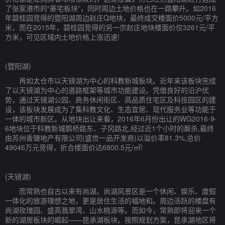
了张家港市的“豪宅板块”，同时周边土地价格也在一路攀升。如2016
年碧桂园竞得的暨阳湖周边赵庄Q地块，最终成交楼面价5000元/平方
米，而在2015年，碧桂园竞得的另一宗赵庄地块楼面价仅3261元/平
方米，可见区域内土地价格上涨迅速!
(暨阳湖)
再如太仓市以天镜湖为中心的科教新城板块。近年来该板块完成
了以天镜湖为中心的道路框架等城市功能建设。凭借良好的沿沪优
势，通过天镜湖公园、商务休闲街区、高品质住宅区及科技园区的建
设，该板块发展成为了集科教文化、生态宜居、现代服务业等功能于
一体的城市新区。从地块出让来看，2016年6月份出让的WG2016-9-
6地块位于科教新城鹊桥路东、子冈路北,经过近1个小时的厮杀,最终
由苏州香瑭地产有限公司(盛世一品开发商)以溢价率81.3%,总价
49046万元竞得，折合楼面价达6800.5元/㎡!
(天镜湖)
而常熟也自古以来有尚湖。尚湖风景区是一个休闲、娱乐、度假
一体化的旅游理想之地，更是居住生活的福地和。周边活跃的楼盘有
尚湖玫瑰园、盛高翡翠湾、山水桃源等。而如今，常熟即将迎来一个
新的湖居板块的崛起——昆承湖板块。按照规划方案，昆承湖地区将