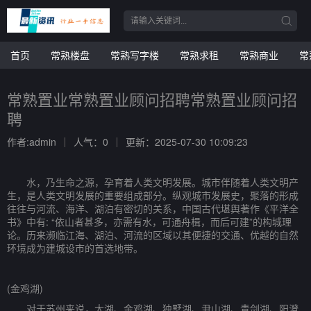
首页
常熟楼盘
常熟写字楼
常熟求租
常熟商业
常
常熟置业常熟置业顾问招聘常熟置业顾问招
聘
作者:admin
人气：0
更新：2025-07-30 10:09:23
水，乃生命之源，孕育着人类文明发展。城市伴随着人类文明产
生，是人类文明发展的重要组成部分。纵观城市发展史，聚落的形成
往往与河流、海洋、湖泊有密切的关系，中国古代堪舆著作《平洋全
书》中有: “依山者甚多，亦需有水，可通舟楫，而后可建”的构城理
论。历来濒临江海、湖泊、河流的区域以其便捷的交通、优越的自然
环境成为建城设市的首选地带。
(金鸡湖)
对于苏州来说，太湖、金鸡湖、独墅湖、尹山湖、青剑湖、阳澄