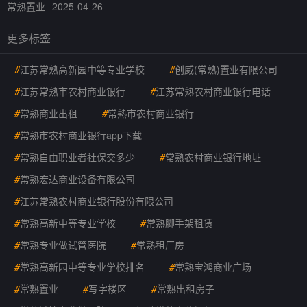
常熟置业
2025-04-26
更多标签
#
江苏常熟高新园中等专业学校
#
创威(常熟)置业有限公司
#
江苏常熟市农村商业银行
#
江苏常熟农村商业银行电话
#
常熟商业出租
#
常熟市农村商业银行
#
常熟市农村商业银行app下载
#
常熟自由职业者社保交多少
#
常熟农村商业银行地址
#
常熟宏达商业设备有限公司
#
江苏常熟农村商业银行股份有限公司
#
常熟高新中等专业学校
#
常熟脚手架租赁
#
常熟专业做试管医院
#
常熟租厂房
#
常熟高新园中等专业学校排名
#
常熟宝鸿商业广场
#
常熟置业
#
写字楼区
#
常熟出租房子