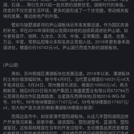
湖、石湖......等衍生并兴起一批优质的湖景住宅，湖居时代的来临，
改变的不仅仅是生活环境，更多的是形成了一个住宅圈，带动相关板
块的发展，推动房地产的升值。
譬如与独墅湖紧邻的尹山湖板块近年来发展迅速。作为园区房源
的补充，早在2010年保利就以竞得3块地的战绩高调进驻尹山湖，如
今更有首开、旭辉、九龙仓、天鸿、中海、正荣集团、鑫苑、合景、
万业、中富、常熟弘阳等众多知名房企竞相入驻。2016年更有泰禾高
调进驻，楼面价约16743元/㎡。尹山湖已然成为新的湖居板块。
(尹山湖)
再如，苏州相城区漕湖板块也发展迅速。2016年以来，漕湖板块
的土地价值涨幅较快，继今年4月8日，当代置业楼面价16031元/㎡大
手笔进驻后，5月24日，常州雅居乐进驻，楼面价16902元/㎡，再次
刷新高，随后9月23日恒大地产集团上海盛建置业有限公司672784万
元竞得苏相合作区昌南路南、五星路东西两块地(苏地2016-WG-58
号、59号)，58号地块楼面价17107元/㎡，59号地块楼面价17407元/
㎡，恒大地产首次进苏!刷新漕湖板块楼面价新高!
而周边县市中，如张家港市暨阳湖板块。从这几年暨阳湖周边房
产开发情况来看，丽景华都、湖滨国际、暨阳湖壹号、蓝湖湾、暨阳
湖皇冠，这些高档楼盘在当年的开发过程中，无论楼盘品质还是楼盘
价格都是让购房者啧啧惊叹的，这些楼盘俨然已经把暨阳湖区打造成