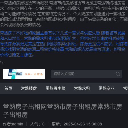
一常熟的房屋租赁市场概况 常熟市的房屋租赁市场是正常运转的租房需
求与供应之间存在一定的平衡，根据市场需求，房租价格也会有相应的波
动二可能的特殊情况 在某些特定情况下，个人或房东可能遇到一些租房
的困难或误解例如，某些地区或特定时间段，由于供需关系的变化，可能
会出现房源紧张的情况。
常熟房子不好租的原因主要有以下几点一需求与供应失衡 随着城市发展
和人口增长，常熟的需求租赁市场逐渐扩大，但供应增长速度相对较慢，
导致房源紧张尤其是在热门地段和学区附近，房源更是供不应求，租房者
很难找到合适的房源二租金价格较高 常熟的经济发展较为迅速，其租金
价格也随之上涨在。
">
首页
常熟楼盘
常熟写字楼
常熟求租
常熟商业
常
常熟房子出租网常熟市房子出租房常熟市房
子出租房
作者:admin
人气：0
更新：2025-04-26 15:30:08