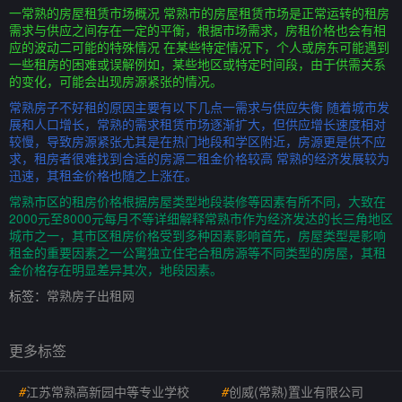
一常熟的房屋租赁市场概况 常熟市的房屋租赁市场是正常运转的租房
需求与供应之间存在一定的平衡，根据市场需求，房租价格也会有相
应的波动二可能的特殊情况 在某些特定情况下，个人或房东可能遇到
一些租房的困难或误解例如，某些地区或特定时间段，由于供需关系
的变化，可能会出现房源紧张的情况。
常熟房子不好租的原因主要有以下几点一需求与供应失衡 随着城市发
展和人口增长，常熟的需求租赁市场逐渐扩大，但供应增长速度相对
较慢，导致房源紧张尤其是在热门地段和学区附近，房源更是供不应
求，租房者很难找到合适的房源二租金价格较高 常熟的经济发展较为
迅速，其租金价格也随之上涨在。
常熟市区的租房价格根据房屋类型地段装修等因素有所不同，大致在
2000元至8000元每月不等详细解释常熟市作为经济发达的长三角地区
城市之一，其市区租房价格受到多种因素影响首先，房屋类型是影响
租金的重要因素之一公寓独立住宅合租房源等不同类型的房屋，其租
金价格存在明显差异其次，地段因素。
标签：
常熟房子出租网
更多标签
#
江苏常熟高新园中等专业学校
#
创威(常熟)置业有限公司