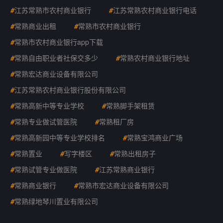
#
江苏常熟市农村商业银行
#
江苏常熟农村商业银行电话
#
常熟商业出租
#
常熟市农村商业银行
#
常熟市农村商业银行app下载
#
常熟自由职业者社保交多少
#
常熟农村商业银行地址
#
常熟宏达商业设备有限公司
#
江苏常熟农村商业银行股份有限公司
#
常熟高新中等专业学校
#
常熟脚手架租赁
#
常熟专业做试管医院
#
常熟租厂房
#
常熟高新园中等专业学校排名
#
常熟宝鸿商业广场
#
常熟置业
#
写字楼区
#
常熟出租房子
#
常熟试管专业做医院
#
江苏常熟商业银行
#
常熟商业银行
#
常熟市宏达商业设备有限公司
#
常熟绿地琴川置业有限公司