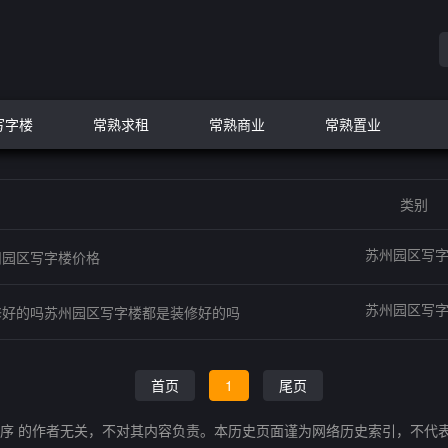
写字楼
常熟求租
常熟商业
常熟置业
类别
苏州园区写
州园区写字楼价格
苏州园区写
修好的吗苏州园区写字楼都是装修好的吗
首页
1
尾页
程序 的作者无关，不对其内容负责。本历史页面谨为网络历史索引，不代